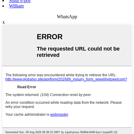
Stuur e-pos
William
WhatsApp
x