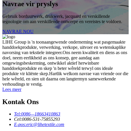
Navrae vir pryslys
Gebruik borduurwerk, drukwerk, jacquard en verskillende
tegnologie om aan verskillende ontwerpe en vereistes te voldoen.
NAVRAE NOU
LIHE Group is 'n toonaangewende onderneming wat pasgemaakte
handdoekprodukte, verwerking, verkope, uitvoer en wetenskaplike
navorsing van tekstiele integreer.Ons neem kwaliteit en diens as ons
doel, neem eerlikheid as ons konsep, gee aandag aan
omgewingsbeskerming, ontwikkel aktief herwinbare
handdoekprodukte en skep 'n beter wêreld terwyl ons ideale
produkte vir kliënte skep.Hartlik welkom navrae van vriende oor die
hele wêreld, en sien uit daarna om langtermyn samewerkende
verhoudings te vestig.
Lees meer
Kontak Ons
Tel:
0086—18663410863
Cel:
0086-531-75855293
E-pos:
eric@lihetextile.com