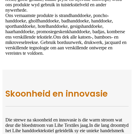
ons produkte wyd gebruik in tuistekstielveld en ander
nywerhede.
Ons vernaamste produkte is strandhanddoeke, poncho-
handdoeke, gholfhanddoeke, badhanddoeke, handdoeke,
sporthanddoeke, hotelhanddoeke, gesigshanddoeke,
haarhanddoeke, promosiegeskenkhanddoeke, badjas, komberse
ens verskillende tekstiele.Ons dek alle katoen-, bamboes- en
mikroveselreekse. Gebruik borduurwerk, drukwerk, jacquard en
verskillende tegnologie om aan verskillende ontwerpe en
vereistes te voldoen.
Skoonheid en innovasie
Die strewe na skoonheid en innovasie is die warm stroom wat
deur die bloedstroom van Lihe Textiles jaag.In die lang droomtyd
het Lihe handdoektekstiel geleidelik sy eie unieke handelsmerk