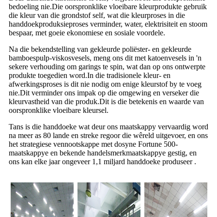
bedoeling nie.Die oorspronklike vloeibare kleurprodukte gebruik
die kleur van die grondstof self, wat die kleurproses in die
handdoekproduksieproses verminder, water, elektrisiteit en stoom
bespaar, met goeie ekonomiese en sosiale voordele.
Na die bekendstelling van gekleurde poliëster- en gekleurde
bamboespulp-viskosvesels, meng ons dit met katoenvesels in 'n
sekere verhouding om garings te spin, wat dan op ons ontwerpte
produkte toegedien word.In die tradisionele kleur- en
afwerkingsproses is dit nie nodig om enige kleurstof by te voeg
nie.Dit verminder ons impak op die omgewing en verseker die
kleurvastheid van die produk.Dit is die betekenis en waarde van
oorspronklike vloeibare kleursel.
Tans is die handdoeke wat deur ons maatskappy vervaardig word
na meer as 80 lande en streke regoor die wêreld uitgevoer, en ons
het strategiese vennootskappe met dosyne Fortune 500-
maatskappye en bekende handelsmerkmaatskappye gestig, en
ons kan elke jaar ongeveer 1,1 miljard handdoeke produseer .