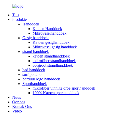
Tuis
Produkte
Handdoek
Katoen Handdoek
Mikroveselhanddoek
Gesig handdoek
Katoen gesighanddoek
Mikrovesel gesig handdoek
strand handdoek
katoen strandhanddoek
mikrofiber strandhanddoek
oorgroot strandhanddoek
bad handdoek
surf poncho
borduur logo handdoek
Sporthanddoek
mikrofiber vinnige droë sporthanddoek
100% Katoen sporthanddoek
Nuus
Oor ons
Kontak Ons
Video