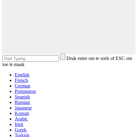
Druk enter om te soek of ESC om
toe te maak
English
French
German
Portuguese
Spanish
Russian
Japanese
Korean
Arabic
Irish
Greek
Turkish