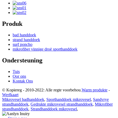
Produk
bad handdoek
strand handdoek
surf poncho
mikrofiber vinnige droë sporthanddoek
Ondersteuning
Tuis
Oor ons
Kontak Ons
© Kopiereg - 2010-2022: Alle regte voorbehou.
Warm produkte
-
Werfkaart
Mikrovesel badhanddoek
,
Sporthanddoek mikrovesel
,
Sandvrye
strandhanddoek
,
Gedrukte mikrovesel strandhanddoek
,
Mikrofiber
strandhanddoek
,
Strandhanddoek mikrovesel
,