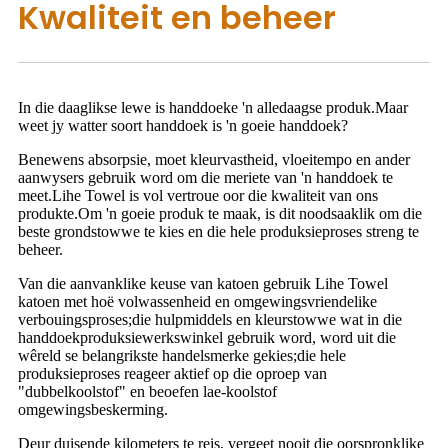
Kwaliteit en beheer
In die daaglikse lewe is handdoeke 'n alledaagse produk.Maar
weet jy watter soort handdoek is 'n goeie handdoek?
Benewens absorpsie, moet kleurvastheid, vloeitempo en ander
aanwysers gebruik word om die meriete van 'n handdoek te
meet.Lihe Towel is vol vertroue oor die kwaliteit van ons
produkte.Om 'n goeie produk te maak, is dit noodsaaklik om die
beste grondstowwe te kies en die hele produksieproses streng te
beheer.
Van die aanvanklike keuse van katoen gebruik Lihe Towel
katoen met hoë volwassenheid en omgewingsvriendelike
verbouingsproses;die hulpmiddels en kleurstowwe wat in die
handdoekproduksiewerkswinkel gebruik word, word uit die
wêreld se belangrikste handelsmerke gekies;die hele
produksieproses reageer aktief op die oproep van
"dubbelkoolstof" en beoefen lae-koolstof
omgewingsbeskerming.
Deur duisende kilometers te reis, vergeet nooit die oorspronklike