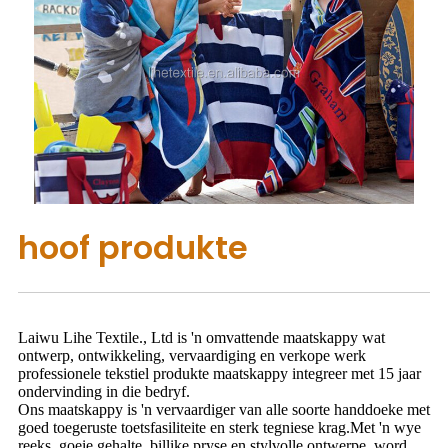
hoof produkte
Laiwu Lihe Textile., Ltd is 'n omvattende maatskappy wat
ontwerp, ontwikkeling, vervaardiging en verkope werk
professionele tekstiel produkte maatskappy integreer met 15 jaar
ondervinding in die bedryf.
Ons maatskappy is 'n vervaardiger van alle soorte handdoeke met
goed toegeruste toetsfasiliteite en sterk tegniese krag.Met 'n wye
reeks, goeie gehalte, billike pryse en stylvolle ontwerpe, word