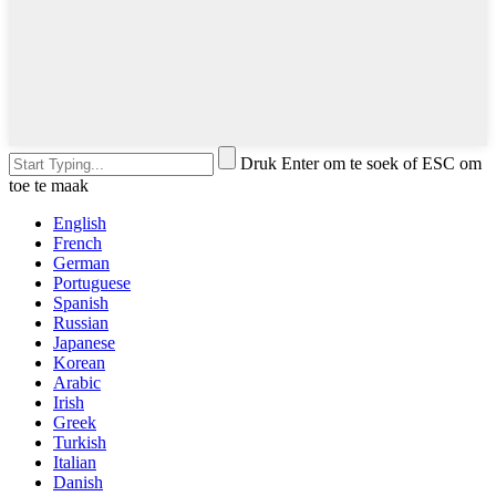
Druk Enter om te soek of ESC om
toe te maak
English
French
German
Portuguese
Spanish
Russian
Japanese
Korean
Arabic
Irish
Greek
Turkish
Italian
Danish