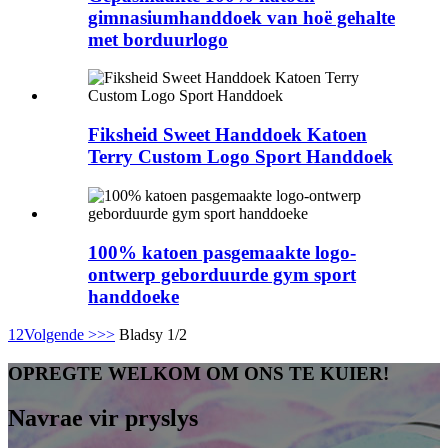
gimnasiumhanddoek van hoë gehalte
met borduurlogo
Fiksheid Sweet Handdoek Katoen
Terry Custom Logo Sport Handdoek
100% katoen pasgemaakte logo-
ontwerp geborduurde gym sport
handdoeke
1
2
Volgende >
>>
Bladsy 1/2
OPREGTE WELKOM OM ONS TE KUIER!
Navrae vir pryslys