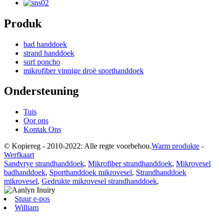
Produk
bad handdoek
strand handdoek
surf poncho
mikrofiber vinnige droë sporthanddoek
Ondersteuning
Tuis
Oor ons
Kontak Ons
© Kopiereg - 2010-2022: Alle regte voorbehou.
Warm produkte
-
Werfkaart
Sandvrye strandhanddoek
,
Mikrofiber strandhanddoek
,
Mikrovesel
badhanddoek
,
Sporthanddoek mikrovesel
,
Strandhanddoek
mikrovesel
,
Gedrukte mikrovesel strandhanddoek
,
Stuur e-pos
William