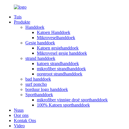
Tuis
Produkte
Handdoek
Katoen Handdoek
Mikroveselhanddoek
Gesig handdoek
Katoen gesighanddoek
Mikrovesel gesig handdoek
strand handdoek
katoen strandhanddoek
mikrofiber strandhanddoek
oorgroot strandhanddoek
bad handdoek
surf poncho
borduur logo handdoek
Sporthanddoek
mikrofiber vinnige droë sporthanddoek
100% Katoen sporthanddoek
Nuus
Oor ons
Kontak Ons
Video