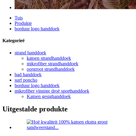
Tuis
Produkte
borduur logo handdoek
Kategorieë
strand handdoek
katoen strandhanddoek
mikrofiber strandhanddoek
oorgroot strandhanddoek
bad handdoek
surf poncho
borduur logo handdoek
mikrofiber vinnige droë sporthanddoek
Katoen gesighanddoek
Uitgestalde produkte