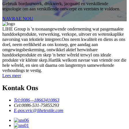
Gebruik borduurwerk, drukwerk, jacquard en verskillende
tegnologie om aan verskillende ontwerpe en vereistes te voldoen.
NAVRAE NOU
LIHE Group is 'n toonaangewende onderneming wat pasgemaakte
handdoekprodukte, verwerking, verkope, uitvoer en wetenskaplike
navorsing van tekstiele integreer.Ons neem kwaliteit en diens as ons
doel, neem eerlikheid as ons konsep, gee aandag aan
omgewingsbeskerming, ontwikkel aktief herwinbare
handdoekprodukte en skep 'n beter wêreld terwyl ons ideale
produkte vir kliënte skep.Hartlik welkom navrae van vriende oor die
hele wêreld, en sien uit daarna om langtermyn samewerkende
verhoudings te vestig.
Lees meer
Kontak Ons
Tel:
0086—18663410863
Cel:
0086-531-75855293
E-pos:
eric@lihetextile.com