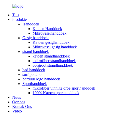
Tuis
Produkte
Handdoek
Katoen Handdoek
Mikroveselhanddoek
Gesig handdoek
Katoen gesighanddoek
Mikrovesel gesig handdoek
strand handdoek
katoen strandhanddoek
mikrofiber strandhanddoek
oorgroot strandhanddoek
bad handdoek
surf poncho
borduur logo handdoek
Sporthanddoek
mikrofiber vinnige droë sporthanddoek
100% Katoen sporthanddoek
Nuus
Oor ons
Kontak Ons
Video