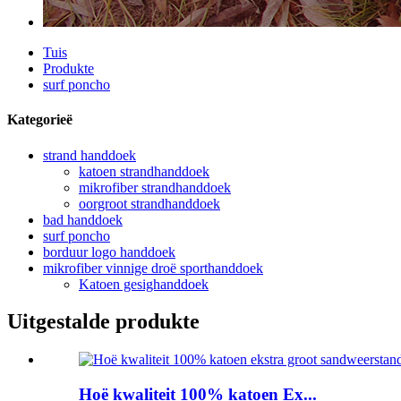
Tuis
Produkte
surf poncho
Kategorieë
strand handdoek
katoen strandhanddoek
mikrofiber strandhanddoek
oorgroot strandhanddoek
bad handdoek
surf poncho
borduur logo handdoek
mikrofiber vinnige droë sporthanddoek
Katoen gesighanddoek
Uitgestalde produkte
Hoë kwaliteit 100% katoen Ex...