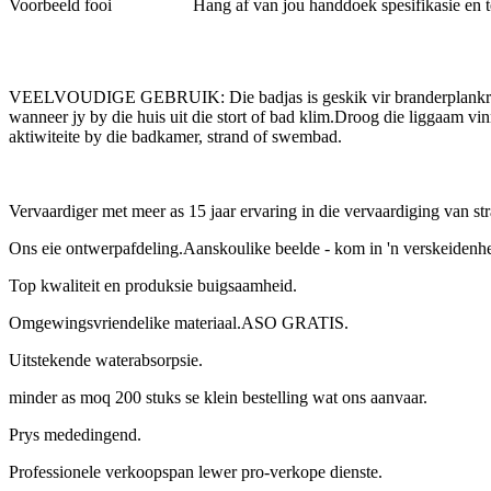
Voorbeeld fooi
Hang af van jou handdoek spesifikasie en 
VEELVOUDIGE GEBRUIK: Die badjas is geskik vir branderplankry, swe
wanneer jy by die huis uit die stort of bad klim.Droog die liggaam vin
aktiwiteite by die badkamer, strand of swembad.
Vervaardiger met meer as 15 jaar ervaring in die vervaardiging van s
Ons eie ontwerpafdeling.Aanskoulike beelde - kom in 'n verskeidenh
Top kwaliteit en produksie buigsaamheid.
Omgewingsvriendelike materiaal.ASO GRATIS.
Uitstekende waterabsorpsie.
minder as moq 200 stuks se klein bestelling wat ons aanvaar.
Prys mededingend.
Professionele verkoopspan lewer pro-verkope dienste.