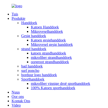
Tuis
Produkte
Handdoek
Katoen Handdoek
Mikroveselhanddoek
Gesig handdoek
Katoen gesighanddoek
Mikrovesel gesig handdoek
strand handdoek
katoen strandhanddoek
mikrofiber strandhanddoek
oorgroot strandhanddoek
bad handdoek
surf poncho
borduur logo handdoek
Sporthanddoek
mikrofiber vinnige droë sporthanddoek
100% Katoen sporthanddoek
Nuus
Oor ons
Kontak Ons
Video