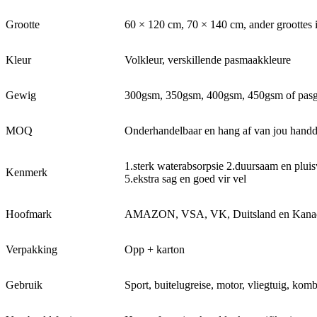
Grootte
60 × 120 cm, 70 × 140 cm, ander groottes
Kleur
Volkleur, verskillende pasmaakkleure
Gewig
300gsm, 350gsm, 400gsm, 450gsm of pas
MOQ
Onderhandelbaar en hang af van jou handd
1.sterk waterabsorpsie 2.duursaam en pluis
Kenmerk
5.ekstra sag en goed vir vel
Hoofmark
AMAZON, VSA, VK, Duitsland en Kana
Verpakking
Opp + karton
Gebruik
Sport, buitelugreise, motor, vliegtuig, kom