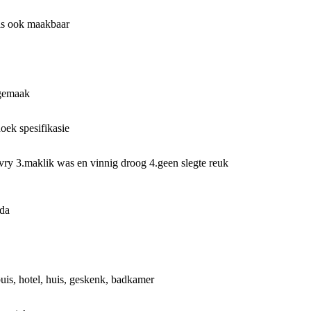
 is ook maakbaar
gemaak
oek spesifikasie
vry 3.maklik was en vinnig droog 4.geen slegte reuk
da
buis, hotel, huis, geskenk, badkamer