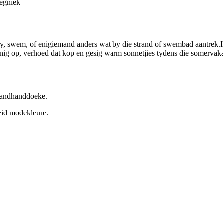
tegniek
m, of enigiemand anders wat by die strand of swembad aantrek.Intus
nig op, verhoed dat kop en gesig warm sonnetjies tydens die somervakans
trandhanddoeke.
eid modekleure.