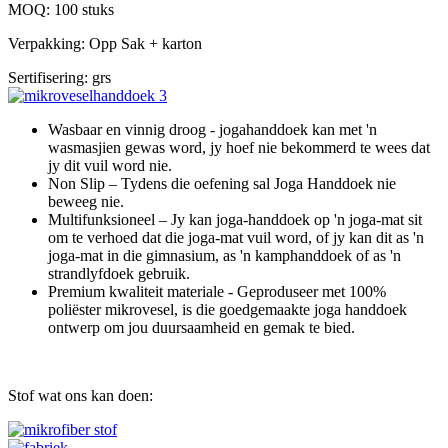
MOQ: 100 stuks
Verpakking: Opp Sak + karton
Sertifisering: grs
Wasbaar en vinnig droog - jogahanddoek kan met 'n
wasmasjien gewas word, jy hoef nie bekommerd te wees dat
jy dit vuil word nie.
Non Slip – Tydens die oefening sal Joga Handdoek nie
beweeg nie.
Multifunksioneel – Jy kan joga-handdoek op 'n joga-mat sit
om te verhoed dat die joga-mat vuil word, of jy kan dit as 'n
joga-mat in die gimnasium, as 'n kamphanddoek of as 'n
strandlyfdoek gebruik.
Premium kwaliteit materiale - Geproduseer met 100%
poliëster mikrovesel, is die goedgemaakte joga handdoek
ontwerp om jou duursaamheid en gemak te bied.
Stof wat ons kan doen: