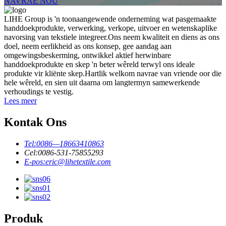
NAVRAE NOU
LIHE Group is 'n toonaangewende onderneming wat pasgemaakte
handdoekprodukte, verwerking, verkope, uitvoer en wetenskaplike
navorsing van tekstiele integreer.Ons neem kwaliteit en diens as ons
doel, neem eerlikheid as ons konsep, gee aandag aan
omgewingsbeskerming, ontwikkel aktief herwinbare
handdoekprodukte en skep 'n beter wêreld terwyl ons ideale
produkte vir kliënte skep.Hartlik welkom navrae van vriende oor die
hele wêreld, en sien uit daarna om langtermyn samewerkende
verhoudings te vestig.
Lees meer
Kontak Ons
Tel:
0086—18663410863
Cel:
0086-531-75855293
E-pos:
eric@lihetextile.com
Produk