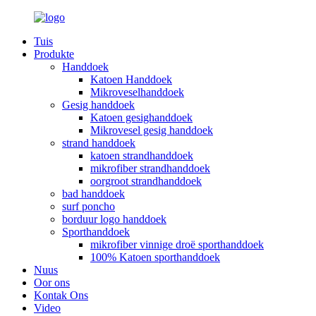
Tuis
Produkte
Handdoek
Katoen Handdoek
Mikroveselhanddoek
Gesig handdoek
Katoen gesighanddoek
Mikrovesel gesig handdoek
strand handdoek
katoen strandhanddoek
mikrofiber strandhanddoek
oorgroot strandhanddoek
bad handdoek
surf poncho
borduur logo handdoek
Sporthanddoek
mikrofiber vinnige droë sporthanddoek
100% Katoen sporthanddoek
Nuus
Oor ons
Kontak Ons
Video