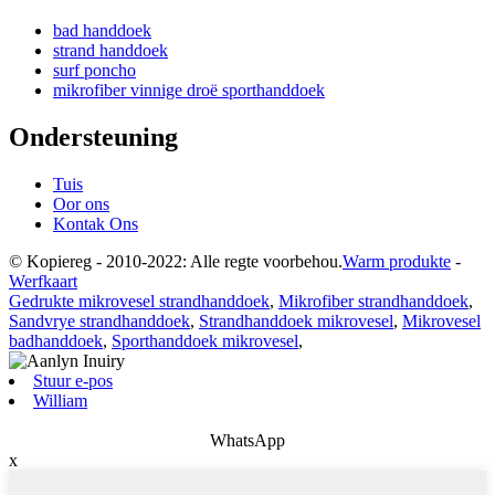
bad handdoek
strand handdoek
surf poncho
mikrofiber vinnige droë sporthanddoek
Ondersteuning
Tuis
Oor ons
Kontak Ons
© Kopiereg - 2010-2022: Alle regte voorbehou.
Warm produkte
-
Werfkaart
Gedrukte mikrovesel strandhanddoek
,
Mikrofiber strandhanddoek
,
Sandvrye strandhanddoek
,
Strandhanddoek mikrovesel
,
Mikrovesel
badhanddoek
,
Sporthanddoek mikrovesel
,
Stuur e-pos
William
WhatsApp
x