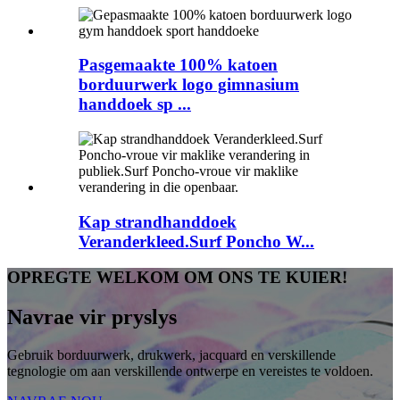
Pasgemaakte 100% katoen
borduurwerk logo gimnasium
handdoek sp ...
Kap strandhanddoek
Veranderkleed.Surf Poncho W...
OPREGTE WELKOM OM ONS TE KUIER!
Navrae vir pryslys
Gebruik borduurwerk, drukwerk, jacquard en verskillende
tegnologie om aan verskillende ontwerpe en vereistes te voldoen.