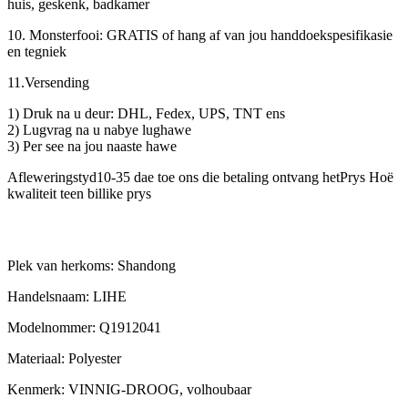
huis, geskenk, badkamer
10. Monsterfooi: GRATIS of hang af van jou handdoekspesifikasie
en tegniek
11.Versending
1) Druk na u deur: DHL, Fedex, UPS, TNT ens
2) Lugvrag na u nabye lughawe
3) Per see na jou naaste hawe
Afleweringstyd10-35 dae toe ons die betaling ontvang hetPrys Hoë
kwaliteit teen billike prys
Plek van herkoms: Shandong
Handelsnaam: LIHE
Modelnommer: Q1912041
Materiaal: Polyester
Kenmerk: VINNIG-DROOG, volhoubaar